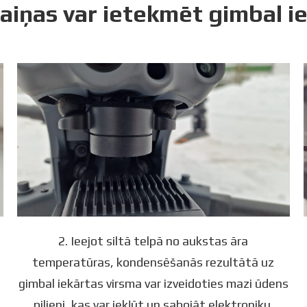
iņas var ietekmēt gimbal i
2. Ieejot siltā telpā no aukstas āra
temperatūras, kondensēšanās rezultātā uz
gimbal iekārtas virsma var izveidoties mazi ūdens
pilieni, kas var iekļūt un sabojāt elektroniku.