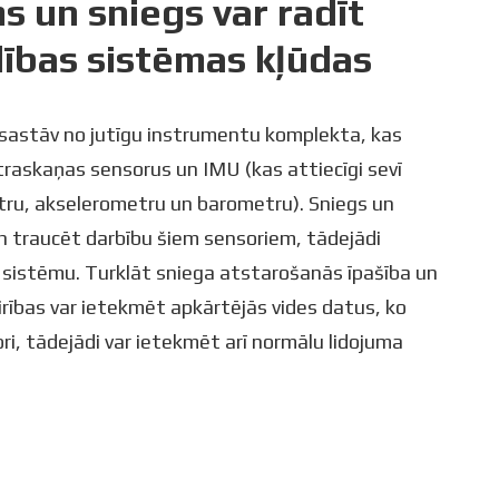
s un sniegs var radīt
dības sistēmas kļūdas
sastāv no jutīgu instrumentu komplekta, kas
ltraskaņas sensorus un IMU (kas attiecīgi sevī
tru, akselerometru un barometru). Sniegs un
un traucēt darbību šiem sensoriem, tādejādi
 sistēmu. Turklāt sniega atstarošanās īpašība un
rības var ietekmēt apkārtējās vides datus, ko
ri, tādejādi var ietekmēt arī normālu lidojuma