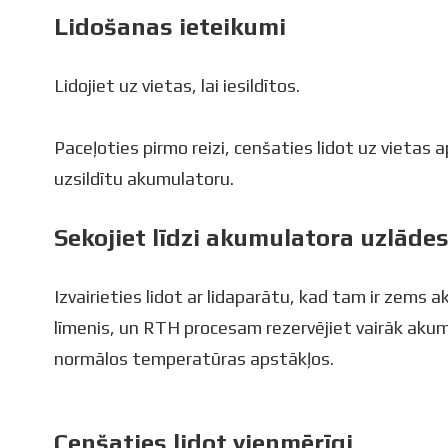
Lidošanas ieteikumi
Lidojiet uz vietas, lai iesildītos.
Paceļoties pirmo reizi, cenšaties lidot uz vietas ap
uzsildītu akumulatoru.
Sekojiet līdzi akumulatora uzlāde
Izvairieties lidot ar lidaparātu, kad tam ir zems
līmenis, un RTH procesam rezervējiet vairāk aku
normālos temperatūras apstākļos.
Cenšaties lidot vienmērīgi