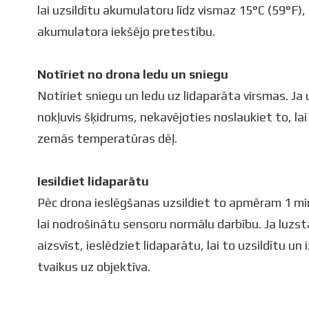
lai uzsildītu akumulatoru līdz vismaz 15°C (59°F)
akumulatora iekšējo pretestību.
Notīriet no drona ledu un sniegu
Notīriet sniegu un ledu uz lidaparāta virsmas. Ja
nokļuvis šķidrums, nekavējoties noslaukiet to, la
zemās temperatūras dēļ.
Iesildiet lidaparātu
Pēc drona ieslēgšanas uzsildiet to apmēram 1 min
lai nodrošinātu sensoru normālu darbību. Ja luzst
aizsvīst, ieslēdziet lidaparātu, lai to uzsildītu un
tvaikus uz objektīva.