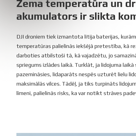
Zema temperatūra un d
akumulators ir slikta ko
DJI droniem tiek izmantota litija baterijas, kurā
temperatūras palielinās iekšējā pretestība, kā re
darboties atbilstoši tā, kā vajadzētu, jo samazin
spriegums izlādes laikā. Turklāt, ja lidojuma laik
pazemināsies, lidaparāts nespēs uzturēt lielu li
maksimālās vilces. Tādēļ, ja tiks turpināts lido
līmeni, palielinās risks, ka var notikt strāves pa