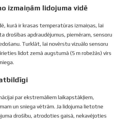
no izmaiņām lidojuma vidē
idē, kurā ir krasas temperatūras izmaiņas, lai
āta drošības apdraudējumus, piemēram, sensoru
došanu. Turklāt, lai novērstu vizuālo sensoru
irieties lidot zemā augstumā (5 m robežās) virs
sniega.
atbildīgi
ācijai par ekstremāliem laikapstākļiem,
am un sniega vētrām. Ja lidojuma lietotne
ojuma drošību, atrodoties gaisā, nekavējoties