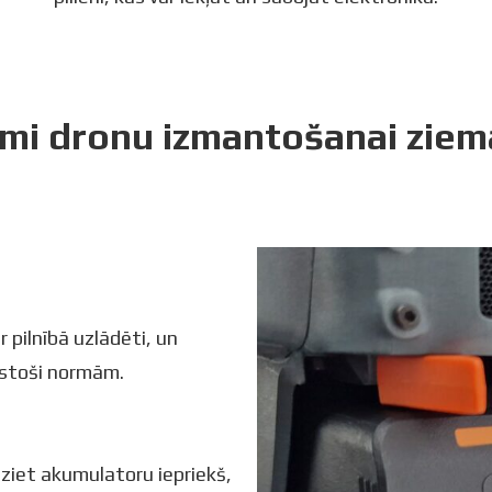
umi dronu izmantošanai ziema
r pilnībā uzlādēti, un
ilstoši normām.
dziet akumulatoru iepriekš,