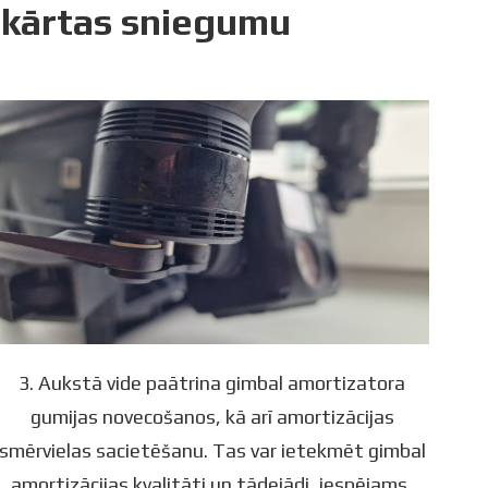
ekārtas sniegumu
3. Aukstā vide paātrina gimbal amortizatora
gumijas novecošanos, kā arī amortizācijas
smērvielas sacietēšanu. Tas var ietekmēt gimbal
amortizācijas kvalitāti un tādejādi, iespējams,