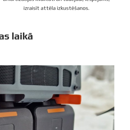
izraisīt attēla izkustēšanos.
s laikā