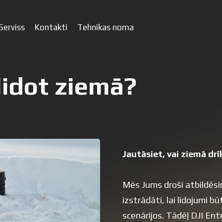
Serviss
Kontakti
Tehnikas noma
lidot ziemā?
Jautāsiet, vai ziemā drī
Mēs Jums droši atbildēsim,
izstrādāti, lai lidojumi 
scenārijos. Tādēļ DJI En