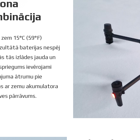
rona
mbinācija
m zem 15°C (59°F)
zultātā baterijas nespēj
ās tās izlādes jauda un
ā spriegums ievērojami
dojuma ātrumu pie
jums ar zemu akumulatora
deves pārrāvums.