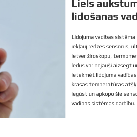
Liels aukstum
lidošanas va
Lidojuma vadības sistēma 
iekļauj redzes sensorus, u
ietver žiroskopu, termome
ledus var nejauši aizsegt 
ietekmēt lidojuma vadības
krasas temperatūras atšķi
iegūst un apkopo šie senso
vadības sistēmas darbību.