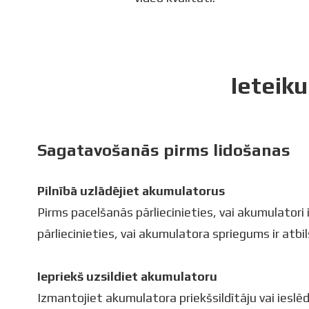
Ieteik
Sagatavošanās pirms lidošanas
Pilnībā uzlādējiet akumulatorus
Pirms pacelšanās pārliecinieties, vai akumulatori i
pārliecinieties, vai akumulatora spriegums ir atb
Iepriekš uzsildiet akumulatoru
Izmantojiet akumulatora priekšsildītāju vai ieslē