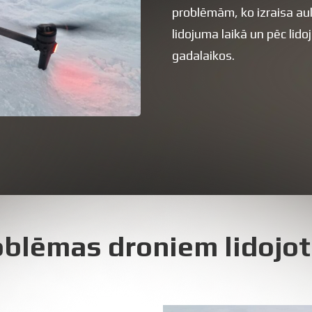
problēmām, ko izraisa auk
lidojuma laikā un pēc lid
gadalaikos.
blēmas droniem lidojot