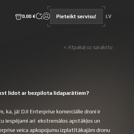
Pieteikt servisu!
0.00 €
LV
< Atpakaļ uz sarakstu
kst lidot ar bezpilota lidaparātiem?
 ka, jā! DJI Enterprise komerciālie droni ir
būtu iespējami arī ekstremālos apstākļos un
terprise veica apkopojumu izplatītākajām dronu