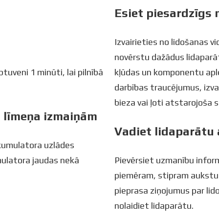
Esiet piesardzīgs 
Izvairieties no lidošanas v
novērstu dažādus lidapar
tuveni 1 minūti, lai pilnībā
kļūdas un komponentu aple
darbības traucējumus, izva
bieza vai ļoti atstarojoša 
s līmeņa izmaiņām
Vadiet lidaparātu 
 akumulatora uzlādes
mulatora jaudas nekā
Pievērsiet uzmanību inform
piemēram, stipram aukstum
pieprasa ziņojumus par lid
nolaidiet lidaparātu.