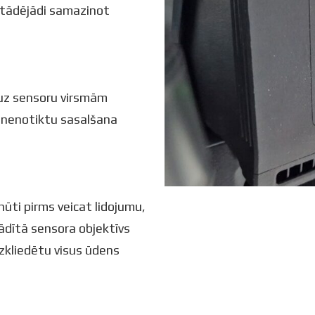
, tādējādi samazinot
 uz sensoru virsmām
i nenotiktu sasalšana
ūti pirms veicat lidojumu,
ādītā sensora objektīvs
 izkliedētu visus ūdens