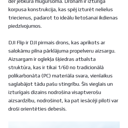
der jebkurā mugursomā. Dronam ir izturīga
korpusa konstrukcija, kas spēj izturēt nelielus
triecienus, padarot to ideālu lietošanai ikdienas
piedzīvojumos.
DJI Flip ir DJI pirmais drons, kas aprīkots ar
salokāmu pilna pārklājuma propelveru aizsargu.
Aizsargam ir oglekļa šķiedras atbalsta
struktūra, kas ir tikai 1/60 no tradicionālā
polikarbonāta (PC) materiāla svara, vienlaikus
saglabājot tādu pašu stingrību. Šis vieglais un
izturīgais dizains nodrošina visaptverošu
aizsardzību, nodrošinot, ka pat iesācēji piloti var
droši orientēties debesīs.