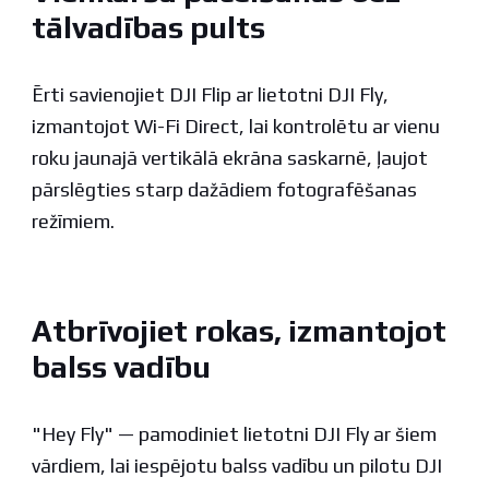
tālvadības pults
Ērti savienojiet DJI Flip ar lietotni DJI Fly,
izmantojot Wi-Fi Direct, lai kontrolētu ar vienu
roku jaunajā vertikālā ekrāna saskarnē, ļaujot
pārslēgties starp dažādiem fotografēšanas
režīmiem.
Atbrīvojiet rokas, izmantojot
balss vadību
"Hey Fly" — pamodiniet lietotni DJI Fly ar šiem
vārdiem, lai iespējotu balss vadību un pilotu DJI