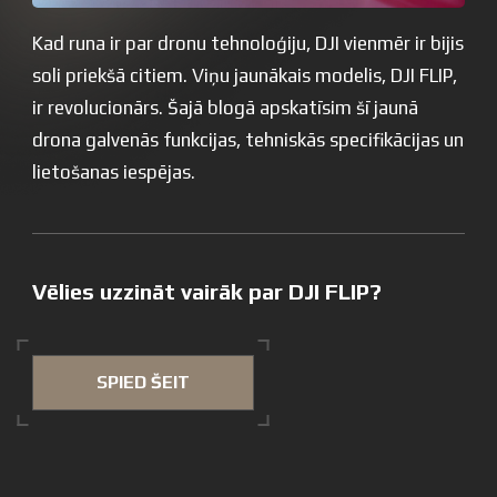
Kad runa ir par dronu tehnoloģiju, DJI vienmēr ir bijis
soli priekšā citiem. Viņu jaunākais modelis, DJI FLIP,
ir revolucionārs. Šajā blogā apskatīsim šī jaunā
drona galvenās funkcijas, tehniskās specifikācijas un
lietošanas iespējas.
Vēlies uzzināt vairāk par DJI FLIP?
SPIED ŠEIT