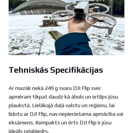
Tehniskās Specifikācijas
Ar mazāk nekā 249 g svaru DJI Flip sver
apmēram tikpat daudz kā ābols un ietilps jūsu
plaukstā. Lielākajā daļā valstu un reģionu, lai
lidotu ar DJI Flip, nav nepieciešama apmācība vai
eksāmens. Kompakts un ērts DJI Flip ir jūsu
ideāls ceļabiedrs.