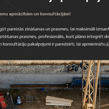
ronu apmācībām un konsultācijām!
 iegūt pareizās zināšanas un prasmes, lai maksimāli izma
ilotēšanas prasmes, profesionālis, kurš plāno integrēt dr
nsultāciju pakalpojumi ir paredzēti, lai apmierinātu j