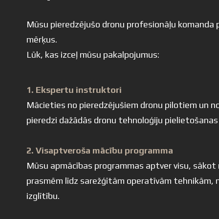
Mūsu pieredzējušo dronu profesionāļu komanda pi
mērķus.
Lūk, kas izceļ mūsu pakalpojumus:
1. Ekspertu instruktori
Mācieties no pieredzējušiem dronu pilotiem un n
pieredzi dažādās dronu tehnoloģiju pielietošanas
2. Visaptveroša mācību programma
Mūsu apmācības programmas aptver visu, sākot
prasmēm līdz sarežģītām operatīvām tehnikām, n
izglītību.