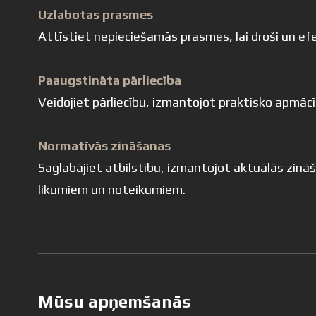
Uzlabotas prasmes
Attīstiet nepieciešamās prasmes, lai droši un efe
Paaugstināta pārliecība
Veidojiet pārliecību, izmantojot praktisko apmāc
Normatīvās zināšanas
Saglabājiet atbilstību, izmantojot aktuālās zinā
likumiem un noteikumiem.
Mūsu apņemšanās