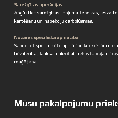
Sarežģītas operācijas
Apgūstiet sarežģītas lidojuma tehnikas, ieskaitot
kartēšanu un inspekciju darbplūsmas.
Nozares specifiskā apmācība
Saņemiet specializētu apmācību konkrētām noz
būvniecībai, lauksaimniecībai, nekustamajam īp
reaģēšanai.
Mūsu pakalpojumu priek