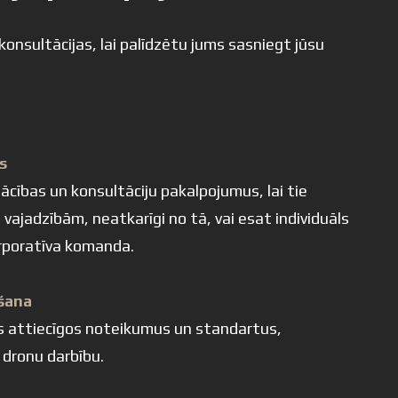
sultācijas, lai palīdzētu jums sasniegt jūsu
s
cības un konsultāciju pakalpojumus, lai tie
 vajadzībām, neatkarīgi no tā, vai esat individuāls
orporatīva komanda.
ošana
sus attiecīgos noteikumus un standartus,
 dronu darbību.