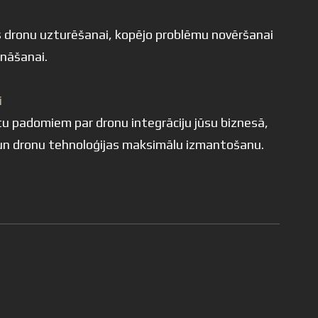
 dronu uzturēšanai, kopējo problēmu novēršanai
ināšanai.
i
u padomiem par dronu integrāciju jūsu biznesā,
un dronu tehnoloģijas maksimālu izmantošanu.