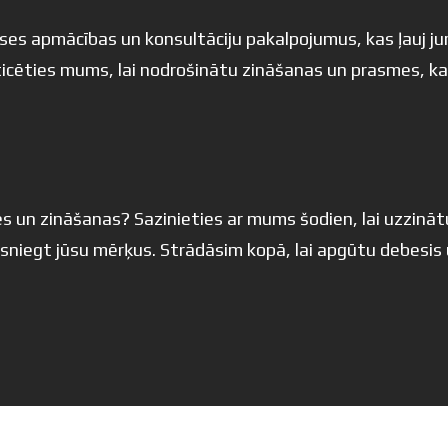
 apmācības un konsultāciju pakalpojumus, kas ļauj jum
ticēties mums, lai nodrošinātu zināšanas un prasmes, kas
 un zināšanas? Sazinieties ar mums šodien, lai uzzināt
iegt jūsu mērķus. Strādāsim kopā, lai apgūtu debesis u