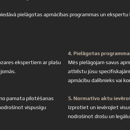
edāvā pielāgotas apmācības programmas un ekspertu kon
4. Pielāgotas programma
ozares ekspertiem ar plašu
Mēs pielāgojam savus apmā
 jomās.
atbilstu jūsu specifiskajām
apmācību dalībnieks vai k
 no pamata pilotēšanas
5. Normatīvo aktu ievēr
odrošinot vispusīgu
Izprotiet un ievērojiet vi
nodrošinot drošu un legālu