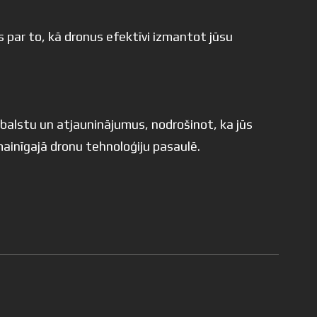
s par to, kā dronus efektīvi izmantot jūsu
alstu un atjauninājumus, nodrošinot, ka jūs
mainīgajā dronu tehnoloģiju pasaulē.