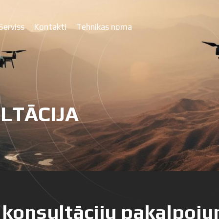
Serviss
Kontakti
Tehnikas noma
LTĀCIJA
konsultāciju pakalpoju