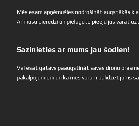
Mēs esam apņēmušies nodrošināt augstākās klases
Ar mūsu pieredzi un pielāgoto pieeju jūs varat uz
Sazinieties ar mums jau šodien!
Vai esat gatavs paaugstināt savas dronu prasmes
pakalpojumiem un kā mēs varam palīdzēt jums sasn