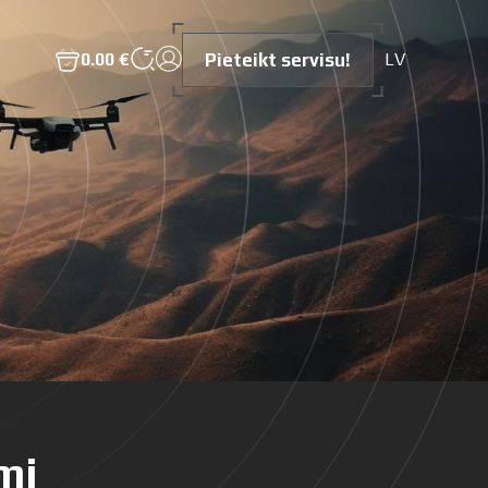
Pieteikt servisu!
0.00 €
LV
mi