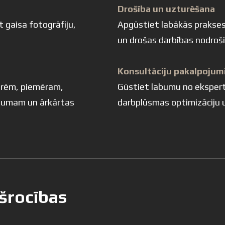
Drošība un uzturēšana
 gaisa fotogrāfiju,
Apgūstiet labākās prakses
un drošas darbības nodroš
Konsultāciju pakalpojum
arēm, piemēram,
Gūstiet labumu no ekspert
ašumam un ārkārtas
darbplūsmas optimizāciju 
šrocības