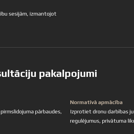
ību sesijām, izmantojot
ltāciju pakalpojumi
Normatīvā apmācība
 pirmslidojuma pārbaudes,
Izprotiet dronu darbības ju
regulējumus, privātuma lik