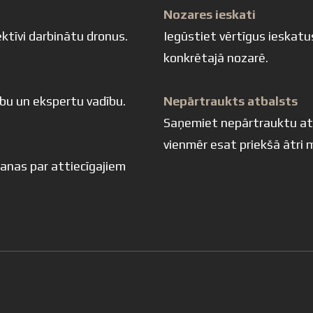
Nozares ieskati
ktīvi darbinātu dronus.
Iegūstiet vērtīgus ieskatu
konkrētajā nozarē.
ību un ekspertu vadību.
Nepārtraukts atbalsts
Saņemiet nepārtrauktu atb
vienmēr esat priekšā ātri 
šanas par attiecīgajiem