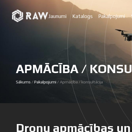
Jaunumi
Katalogs
Pakalpojumi
APMĀCĪBA / KONSU
Sākums
/
Pakalpojumi
/ Apmācība / konsultācija
Dronu apmācības un 