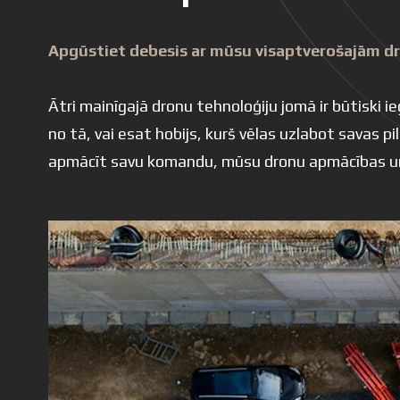
Apgūstiet debesis ar mūsu visaptverošajām d
Ātri mainīgajā dronu tehnoloģiju jomā ir būtiski
no tā, vai esat hobijs, kurš vēlas uzlabot savas p
apmācīt savu komandu, mūsu dronu apmācības un ko