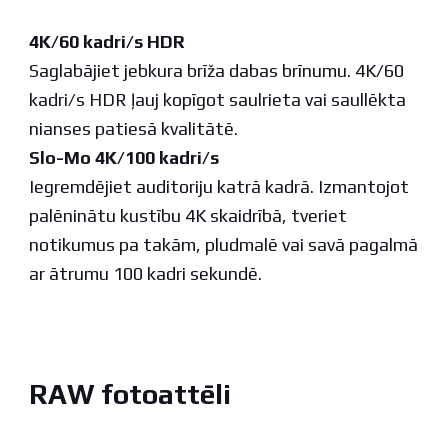
4K/60 kadri/s HDR
Saglabājiet jebkura brīža dabas brīnumu. 4K/60
kadri/s HDR ļauj kopīgot saulrieta vai saullēkta
nianses patiesā kvalitātē.
Slo-Mo 4K/100 kadri/s
Iegremdējiet auditoriju katrā kadrā. Izmantojot
palēninātu kustību 4K skaidrībā, tveriet
notikumus pa takām, pludmalē vai savā pagalmā
ar ātrumu 100 kadri sekundē.
RAW fotoattēli