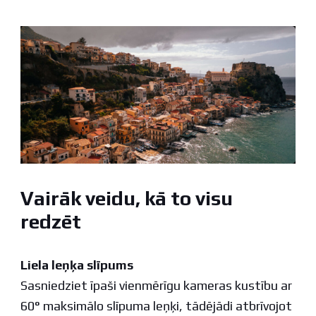
Vairāk veidu, kā to visu
redzēt
Liela leņķa slīpums
Sasniedziet īpaši vienmērīgu kameras kustību ar
60° maksimālo slīpuma leņķi, tādējādi atbrīvojot