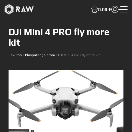
0.00 €
DJI Mini 4 PRO fly more
kit
Sākums
/
Plašpatēriņa droni
/ DJI Mini 4 PRO fly more kit