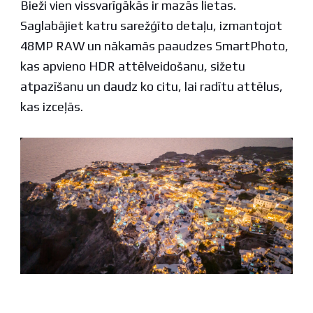
Bieži vien vissvarīgākās ir mazās lietas.
Saglabājiet katru sarežģīto detaļu, izmantojot
48MP RAW un nākamās paaudzes SmartPhoto,
kas apvieno HDR attēlveidošanu, sižetu
atpazīšanu un daudz ko citu, lai radītu attēlus,
kas izceļās.