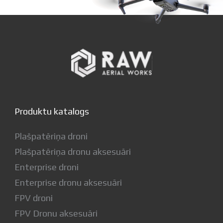
Produktu katalogs
Plašpatēriņa droni
Plašpatēriņa dronu aksesuāri
Enterprise droni
Enterprise dronu aksesuāri
FPV droni
FPV Dronu aksesuāri