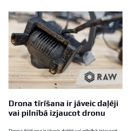
Drona tīrīšana ir jāveic daļēji
vai pilnībā izjaucot dronu
Drona tīrīšana ir jāveic daļēji vai pilnībā izjaucot