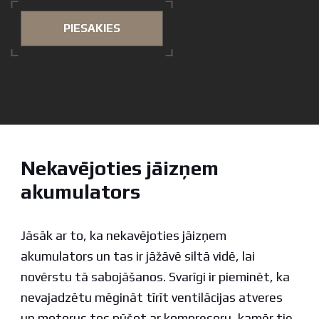
PIESAKIES
Nekavējoties jāizņem
akumulators
Jāsāk ar to, ka nekavējoties jāizņem
akumulators un tas ir jāžāvē siltā vidē, lai
novērstu tā sabojāšanos. Svarīgi ir pieminēt, ka
nevajadzētu mēgināt tīrīt ventilācijas atveres
un motorus tos pūšot ar kompresoru, kamēr tie