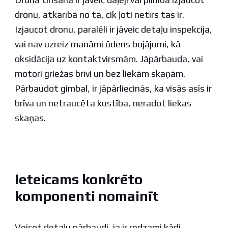
dronu, atkarībā no tā, cik ļoti netīrs tas ir.
Izjaucot dronu, paralēli ir jāveic detaļu inspekcija,
vai nav uzreiz manāmi ūdens bojājumi, kā
oksidācija uz kontaktvirsmām. Jāpārbauda, vai
motori griežas brīvi un bez liekām skaņām.
Pārbaudot gimbal, ir jāpārliecinās, ka visās asīs ir
brīva un netraucēta kustība, neradot liekas
skaņas.
Ieteicams konkrēto
komponenti nomainīt
Veicot detaļu pārbaudi, ja ir redzami kādi