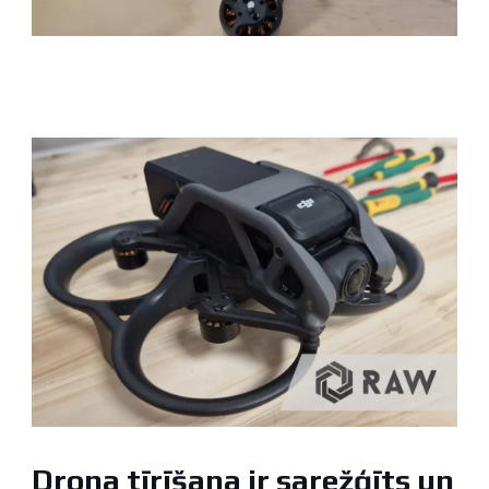
Drona tīrīšana ir sarežģīts un