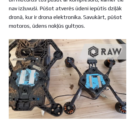
nav izžuvuši. Pūšot atverēs ūdeni iepūtīs dziļāk
dronā, kur ir drona elektronika. Savukārt, pūšot
motoros, ūdens nokļūs gultņos.