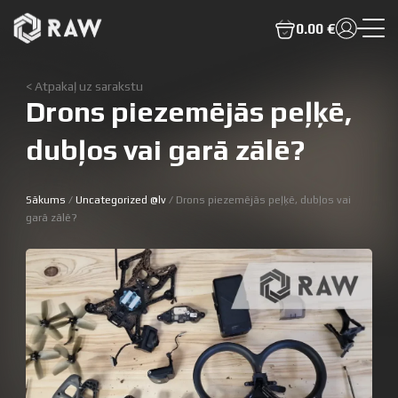
0.00 €
< Atpakaļ uz sarakstu
Drons piezemējās peļķē,
dubļos vai garā zālē?
Sākums
/
Uncategorized @lv
/ Drons piezemējās peļķē, dubļos vai
garā zālē?