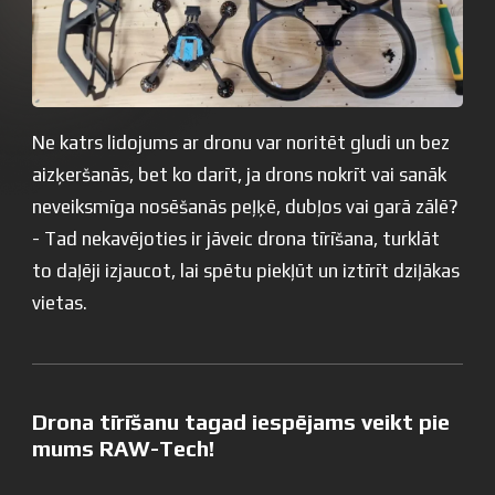
Ne katrs lidojums ar dronu var noritēt gludi un bez
aizķeršanās, bet ko darīt, ja drons nokrīt vai sanāk
neveiksmīga nosēšanās peļķē, dubļos vai garā zālē?
- Tad nekavējoties ir jāveic drona tīrīšana, turklāt
to daļēji izjaucot, lai spētu piekļūt un iztīrīt dziļākas
vietas.
Drona tīrīšanu tagad iespējams veikt pie
mums RAW-Tech!