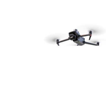
Produktu katalogs
Plašpatēriņa droni