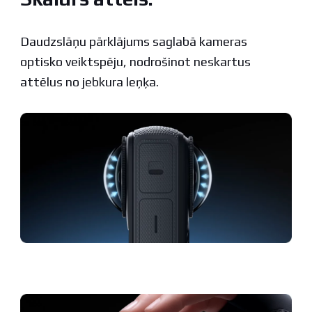
Daudzslāņu pārklājums saglabā kameras
optisko veiktspēju, nodrošinot neskartus
attēlus no jebkura leņķa.