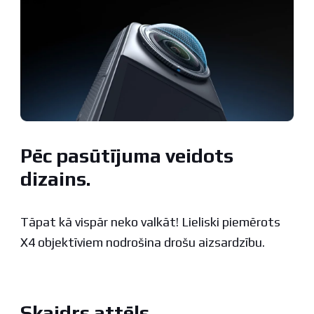
Pēc pasūtījuma veidots
dizains.
Tāpat kā vispār neko valkāt! Lieliski piemērots
X4 objektīviem nodrošina drošu aizsardzību.
Skaidrs attēls.