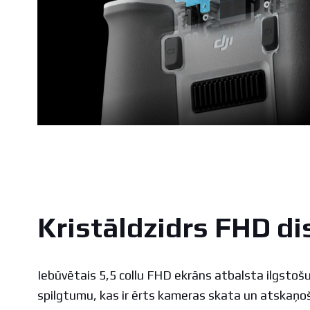
Kristāldzidrs FHD di
Iebūvētais 5,5 collu FHD ekrāns atbalsta ilgstošu
spilgtumu, kas ir ērts kameras skata un atskaņo