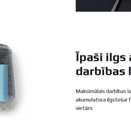
Īpaši ilg
darbības 
Maksimālais darbības l
akumulatora ilgstošai 
vietām.