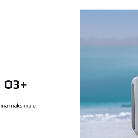
I O3+
ošina maksimālo