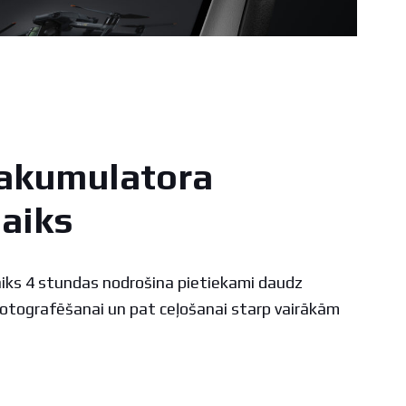
s akumulatora
laiks
aiks 4 stundas nodrošina pietiekami daudz
fotografēšanai un pat ceļošanai starp vairākām