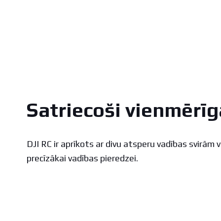
Satriecoši vienmērīg
DJI RC ir aprīkots ar divu atsperu vadības svirām 
precīzākai vadības pieredzei.