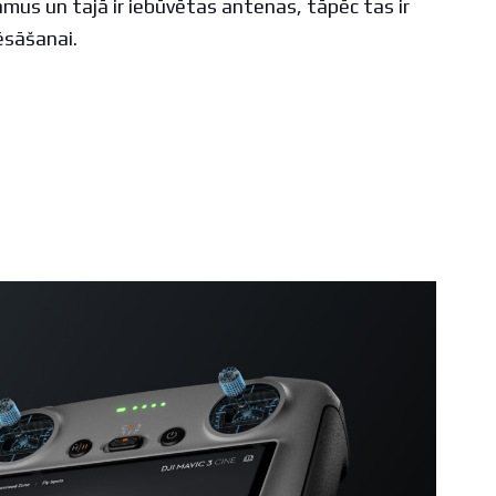
amus un tajā ir iebūvētas antenas, tāpēc tas ir
ēsāšanai.