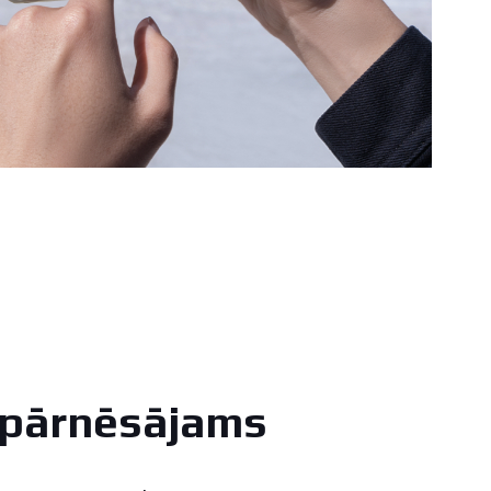
 pārnēsājams