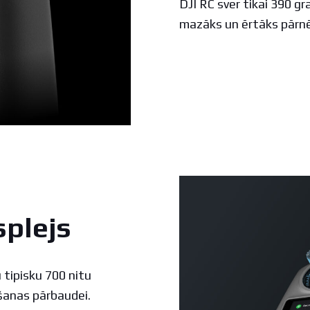
DJI RC sver tikai 390 gr
mazāks un ērtāks pārn
splejs
 tipisku 700 nitu
šanas pārbaudei.