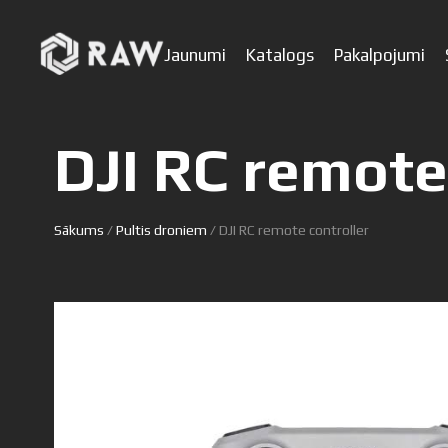
Jaunumi
Katalogs
Pakalpojumi
DJI RC remote
Sākums
/
Pultis droniem
/ DJI RC remote controller