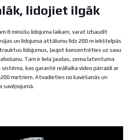
lāk, lidojiet ilgāk
am 8 minūšu lidojuma laikam, varat izbaudīt
sijas un lidojuma attālumu līdz 200 m iekštelpās
rtrauktus lidojumus, ļaujot koncentrēties uz savu
labošanu. Tam ir liela jaudas, zema latentuma
sistēma, kas garantē reāllaika video pārraidi ar
z 200 metriem. Atvadieties no kavēšanās un
a saviļņojumā.