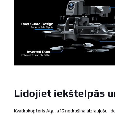
Lidojiet iekštelpās u
Kvadrokopteris Aquila16 nodrošina aizraujošu lid