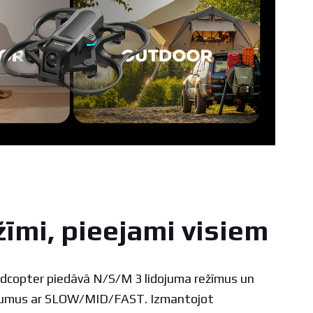
žīmi, pieejami visiem
dcopter piedāvā N/S/M 3 lidojuma režīmus un
rumus ar SLOW/MID/FAST. Izmantojot