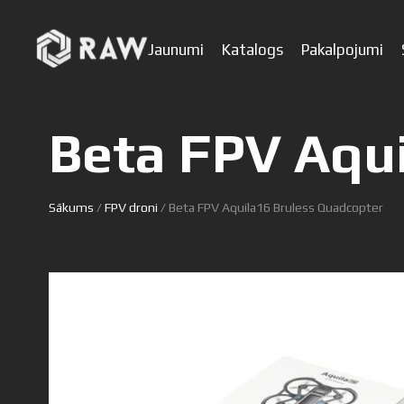
Jaunumi
Katalogs
Pakalpojumi
Beta FPV Aqu
Sākums
/
FPV droni
/ Beta FPV Aquila16 Bruless Quadcopter