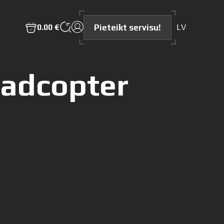
Pieteikt servisu!
0.00 €
LV
uadcopter