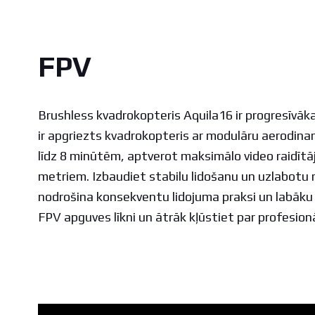
FPV
Brushless kvadrokopteris Aquila16 ir progresīvāka
ir apgriezts kvadrokopteris ar modulāru aerodinam
līdz 8 minūtēm, aptverot maksimālo video raidītā
metriem. Izbaudiet stabilu lidošanu un uzlabotu 
nodrošina konsekventu lidojuma praksi un labāku 
FPV apguves līkni un ātrāk kļūstiet par profesionā