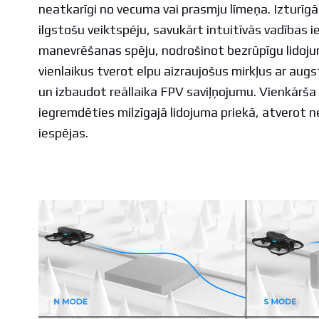
neatkarīgi no vecuma vai prasmju līmeņa. Izturīg
ilgstošu veiktspēju, savukārt intuitīvās vadības i
manevrēšanas spēju, nodrošinot bezrūpīgu lidoju
vienlaikus tverot elpu aizraujošus mirkļus ar aug
un izbaudot reāllaika FPV saviļņojumu. Vienkārša 
iegremdēties milzīgajā lidojuma priekā, atverot 
iespējas.