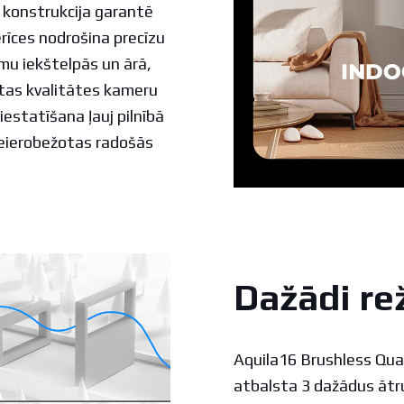
ā konstrukcija garantē
erīces nodrošina precīzu
mu iekštelpās un ārā,
stas kvalitātes kameru
iestatīšana ļauj pilnībā
neierobežotas radošās
Dažādi re
Aquila16 Brushless Qua
atbalsta 3 dažādus āt