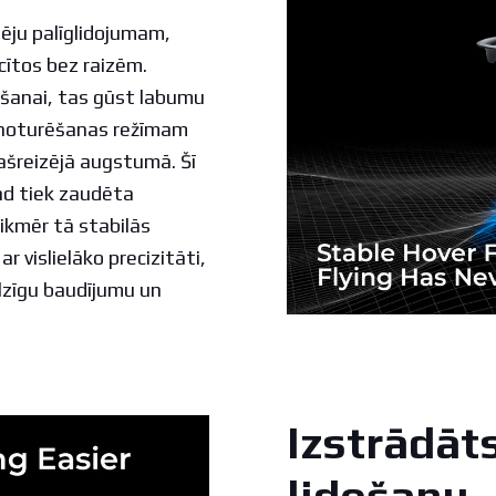
pēju palīglidojumam,
cītos bez raizēm.
kšanai, tas gūst labumu
as noturēšanas režīmam
pašreizējā augstumā. Šī
kad tiek zaudēta
ikmēr tā stabilās
r vislielāko precizitāti,
lzīgu baudījumu un
Izstrādāts