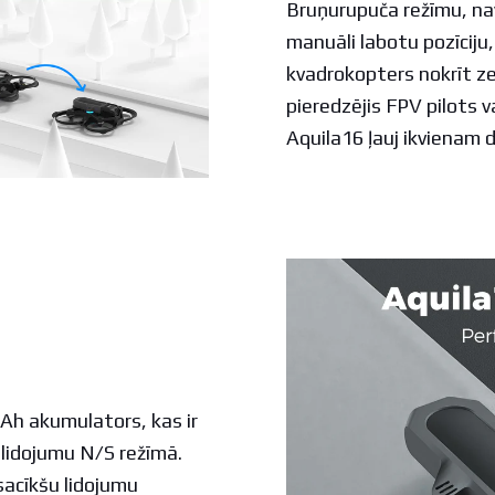
Bruņurupuča režīmu, nav
manuāli labotu pozīciju,
kvadrokopters nokrīt ze
pieredzējis FPV pilots v
Aquila16 ļauj ikvienam d
h akumulators, kas ir
 lidojumu N/S režīmā.
sacīkšu lidojumu