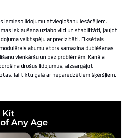
s iemieso lidojumu atvieglošanu iesācējiem.
as iekļaušana uzlabo vilci un stabilitāti, ļaujot
idojuma veiktspēju ar precizitāti. Fiksētais
n modulārais akumulators samazina dublēšanas
dīšanu vienkāršu un bez problēmām. Kanāla
odrošina drošus lidojumus, aizsargājot
kotas, lai tiktu galā ar neparedzētiem šķēršļiem.