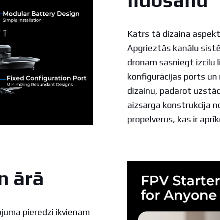
lidošanu
Katrs tā dizaina aspekt
Apgrieztās kanālu sistēm
dronam sasniegt izcilu l
konfigurācijas ports u
dizainu, padarot uzstā
aizsarga konstrukcija n
propelverus, kas ir aprī
n ārā
ojuma pieredzi ikvienam