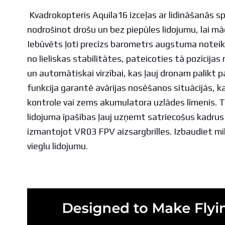
Kvadrokopteris Aquila16 izceļas ar lidināšanās s
nodrošinot drošu un bez piepūles lidojumu, lai mā
Iebūvēts ļoti precīzs barometrs augstuma notei
no lieliskas stabilitātes, pateicoties tā pozīcij
un automātiskai virzībai, kas ļauj dronam palikt 
funkcija garantē avārijas nosēšanos situācijās, 
kontrole vai zems akumulatora uzlādes līmenis. T
lidojuma īpašības ļauj uzņemt satriecošus kadrus a
izmantojot VR03 FPV aizsargbrilles. Izbaudiet mi
vieglu lidojumu.