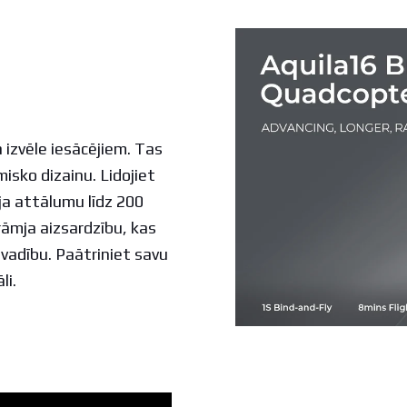
 izvēle iesācējiem. Tas
isko dizainu. Lidojiet
ja attālumu līdz 200
rāmja aizsardzību, kas
vadību. Paātriniet savu
li.