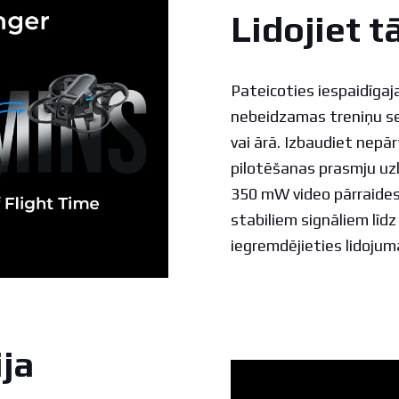
Lidojiet tā
Pateicoties iespaidīgaj
nebeidzamas treniņu se
vai ārā. Izbaudiet nepā
pilotēšanas prasmju uz
350 mW video pārraides 
stabiliem signāliem līd
iegremdējieties lidojum
ja