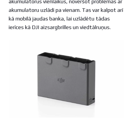
akumulatorus vienlaikus, novēršot problēmas ar
akumulatoru uzlādi pa vienam. Tas var kalpot arī
kā mobilā jaudas banka, lai uzlādētu tādas
ierīces kā DJI aizsargbrilles un viedtālruņus.