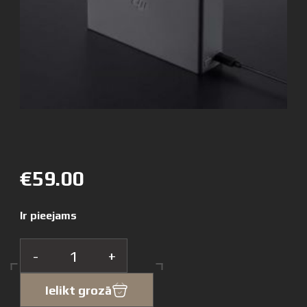
€59.00
Ir pieejams
-
+
Ielikt grozā