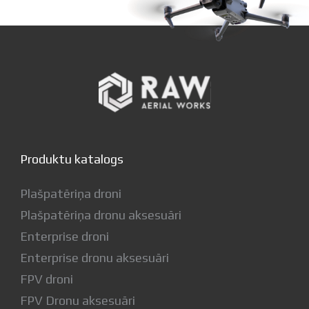
Produktu katalogs
Plašpatēriņa droni
Plašpatēriņa dronu aksesuāri
Enterprise droni
Enterprise dronu aksesuāri
FPV droni
FPV Dronu aksesuāri